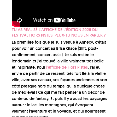
TU AS RÉALISÉ L’AFFICHE DE L’ÉDITION 2026 DU
FESTIVAL HORS PISTES. PEUX-TU NOUS EN PARLER ?
La première fois que je suis venue à Annecy, c’était
pour voir un concert au Brise Glace (Slift, post-
confinement, concert assis). Je suis restée le
lendemain et j’ai trouvé la ville vraiment très belle
et inspirante. Pour
l’affiche de Hors Pistes
, j’ai eu
envie de partir de ce ressenti très fort lié à la vieille
ville, avec ses canaux, ses façades anciennes et son
côté presque hors du temps, qui a quelque chose
de médiéval ! Ce qui me fait penser à un décor de
conte ou de fantasy. Et puis il y a aussi les paysages
autour : le lac, les montagnes, qui évoquent
vraiment l’aventure et le voyage, et qui nourrissent