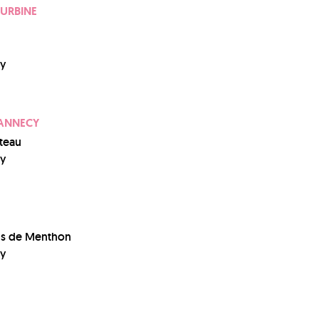
TURBINE
y
ANNECY
teau
y
is de Menthon
y