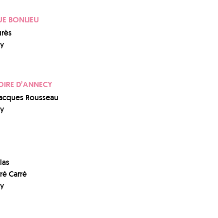
E BONLIEU
urès
y
IRE D’ANNECY
Jacques Rousseau
y
las
ré Carré
y