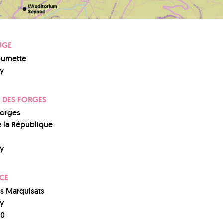
UGE
ournette
y
E DES FORGES
Forges
 la République
y
ACE
es Marquisats
y
10