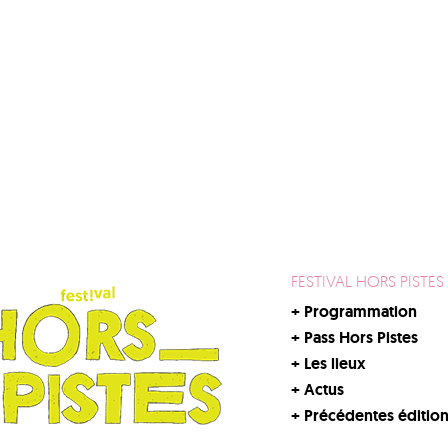
FESTIVAL HORS PISTES
+
Programmation
+
Pass Hors Pistes
+
Les lieux
+
Actus
+
Précédentes éditio