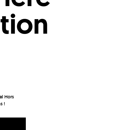
ition
al Hors
s !