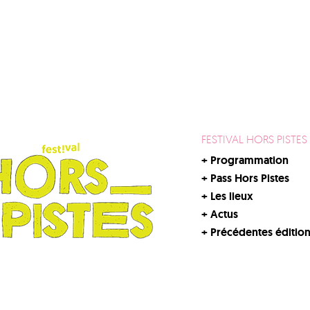
FESTIVAL HORS PISTES
+
Programmation
+
Pass Hors Pistes
+
Les lieux
+
Actus
+
Précédentes éditio