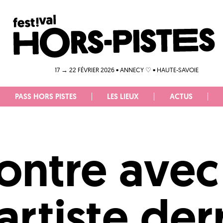
17 → 22 FÉVRIER 2026 • ANNECY ♡ • HAUTE-SAVOIE
PASS HORS PISTES
LES LIEUX
ACTUS
ntre avec 
’artiste der