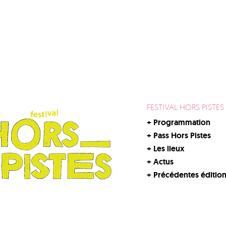
FESTIVAL HORS PISTES
+
Programmation
+
Pass Hors Pistes
+
Les lieux
+
Actus
+
Précédentes éditio