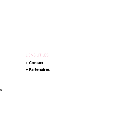
LIENS UTILES
+
Contact
+
Partenaires
ns