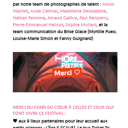
par notre team de photographes de talent :
Alexis
Machet
,
Aude Catimel
,
Madeleine Desbazeille
,
Nathan Peronne
,
Arnaud Gallice
,
Paul Painpeny
,
Pierre-Emmanuel Haricot
,
Sophie Mollard
, et la
team communication du Brise Glace (Myrtille Pueo,
Louise-Marie Simon et Fanny Guignard)
MERCI DU FOND DU CŒUR À CELLES ET CEUX QUI
FONT VIVRE CE FESTIVAL :
💖 aux 9
lieux partenaires
pour leur accueil aux
petits oignons : L’Îlot-S ‘(CAUE), Le bus Ticket To